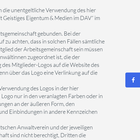
rn die unentgeltliche Verwendung des hier
t Geistiges Eigentum & Medien im DAV“ im
beitsgemeinschaft gebunden. Bei der
f zu achten, dass in solchen Fällen sämtliche
tglied der Arbeitsgemeinschaft sein müssen
wältinnen zugeordnet ist, die der
 des Mitglieder-Logos auf die Website des
enn über das Logo eine Verlinkung auf die
e Verwendung des Logos in der hier
 Logo nur in den veranlagten Farben oder in
ungen an der äußeren Form, den
 und Einbindungen in andere Kennzeichen
tschen Anwaltverein und der jeweiligen
ft sind nicht berechtigt, Dritten die