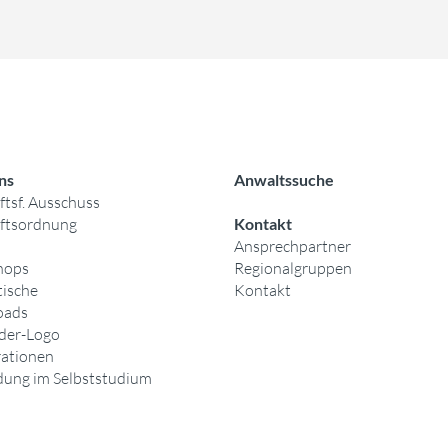
ns
Anwaltssuche
tsf. Ausschuss
ftsordnung
Kontakt
Ansprechpartner
hops
Regionalgruppen
ische
Kontakt
oads
eder-Logo
ationen
dung im Selbststudium