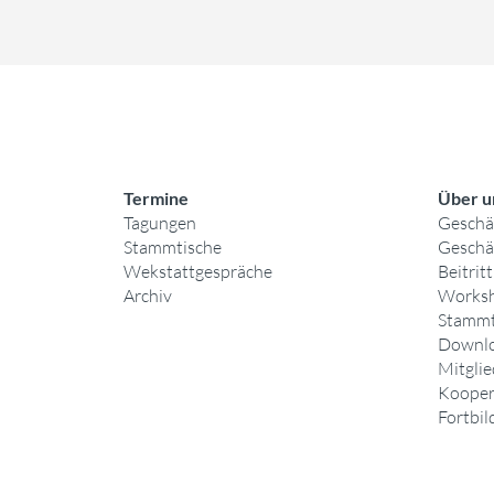
Termine
Über u
Tagungen
Geschäf
Stammtische
Geschä
Wekstattgespräche
Beitritt
Archiv
Works
Stammt
Downl
Mitgli
Kooper
Fortbil