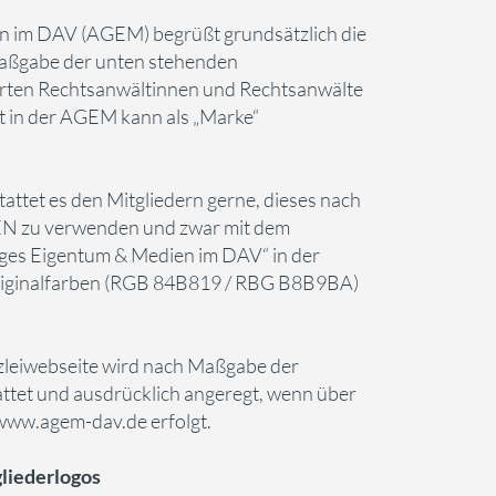
n im DAV (AGEM) begrüßt grundsätzlich die
Maßgabe der unten stehenden
en Rechtsanwältinnen und Rechtsanwälte
aft in der AGEM kann als „Marke“
ttet es den Mitgliedern gerne, dieses nach
zu verwenden und zwar mit dem
tiges Eigentum & Medien im DAV“ in der
riginalfarben (RGB 84B819 / RBG B8B9BA)
nzleiwebseite wird nach Maßgabe der
t und ausdrücklich angeregt, wenn über
www.agem-dav.de erfolgt.
iederlogos