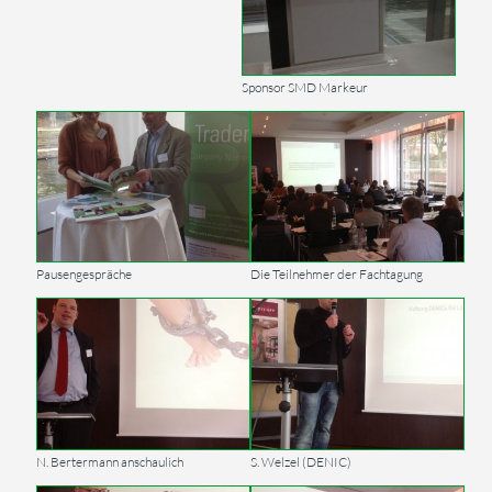
Sponsor SMD Markeur
Pausengespräche
Die Teilnehmer der Fachtagung
N. Bertermann anschaulich
S. Welzel (DENIC)